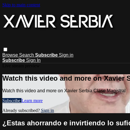
Skip to main content
Browse
Search
Subscribe
Sign in
Subscribe
Sign In
Live stream preview
Watch this video and more on Xavier S
Watch this video and more on Xavier Serbia Clase Magistral
Subscribe
Learn more
Already subscribed?
Sign in
¿Estas ahorrando e invirtiendo lo sufic