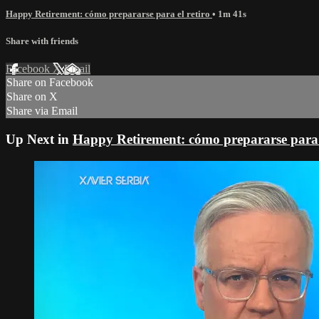
Happy Retirement: cómo prepararse para el retiro
• 1m 41s
Share with friends
Facebook
X
Email
Share on Facebook
Share on X
Share via Email
Up Next in
Happy Retirement: cómo prepararse para e